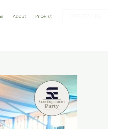
es
About
Pricelist
0857-1771-1162