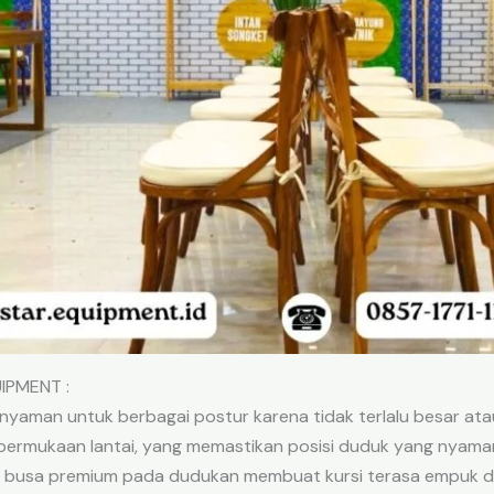
UIPMENT :
aman untuk berbagai postur karena tidak terlalu besar atau 
 permukaan lantai, yang memastikan posisi duduk yang nyama
isan busa premium pada dudukan membuat kursi terasa empuk