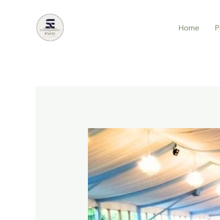
Lewati
ke
Home
P
konten