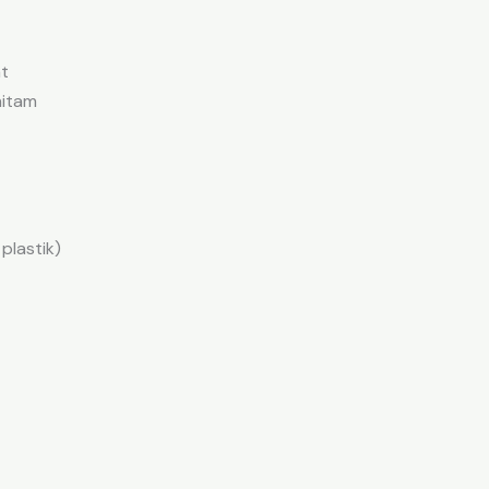
at
hitam
plastik)