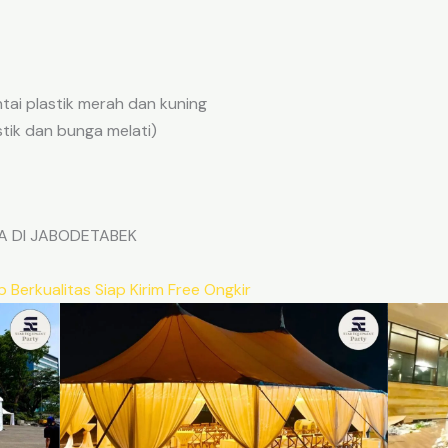
ai plastik merah dan kuning
stik dan bunga melati)
A DI JABODETABEK
Berkualitas Siap Kirim Free Ongkir