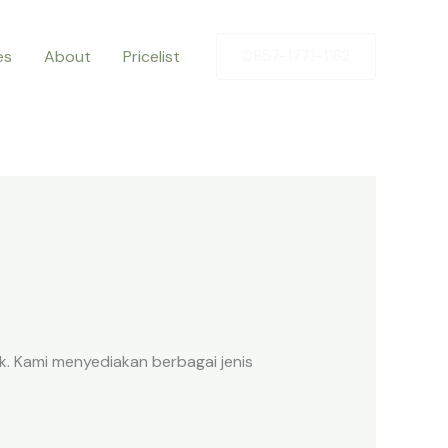
es
About
Pricelist
0857-1771-1162
k. Kami menyediakan berbagai jenis