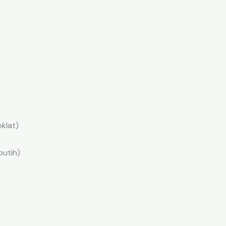
klat)
putih)