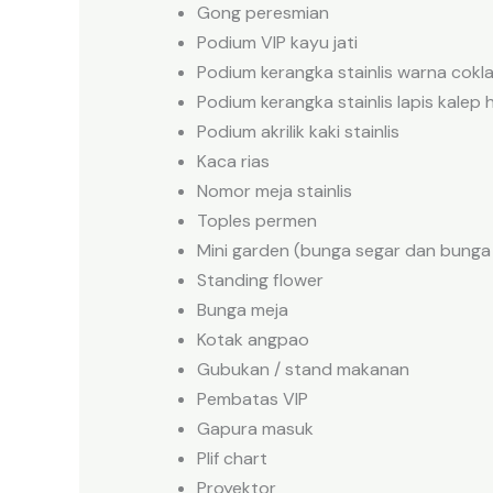
Gong peresmian
Podium VIP kayu jati
Podium kerangka stainlis warna cokl
Podium kerangka stainlis lapis kalep 
Podium akrilik kaki stainlis
Kaca rias
Nomor meja stainlis
Toples permen
Mini garden (bunga segar dan bunga 
Standing flower
Bunga meja
Kotak angpao
Gubukan / stand makanan
Pembatas VIP
Gapura masuk
Plif chart
Proyektor