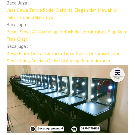
Baca Juga :
Jasa Sewa Tenda Roder Dekorasi Elegan dan Mewah di
Jakarta dan Sekitarnya
Baca juga :
Pusat Sewa AC Standing Terbaik di Jabodetabek Siap Kirim
Free Ongkir
Baca juga :
Sewa Black Curtain Jakarta Timur Solusi Dekorasi Elegan
Sewa Tiang Antrian Q Line Standing Barrier Jakarta