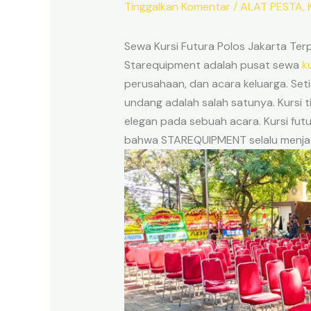
Tinggalkan Komentar
/
ALAT PESTA
,
Sewa Kursi Futura Polos Jakarta Te
Starequipment adalah pusat sewa
k
perusahaan, dan acara keluarga. Se
undang adalah salah satunya. Kursi
elegan pada sebuah acara. Kursi futu
bahwa STAREQUIPMENT selalu menjadi 