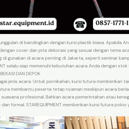
eunggulan di bandingkan dengan kursi plastik biasa. Apabila A
engan cover dan pita dekorasi yang sesuai dengan tema acara. K
ing di gunakan di acara penting di Jakarta, seperti seminar k
NT selalu siap memenuhi kebutuhan acara Anda dengan stok k
 BEKASI DAN DEPOK
gai jenis acara. Untuk pernikahan, kursi futura memberikan ta
futura membantu peserta tetap nyaman meskipun acara berla
 suasana profesional. Bahkan acara pemerintahan atau kenega
is dan formal. STAREQUIPMENT memberikan kursi futura polos 