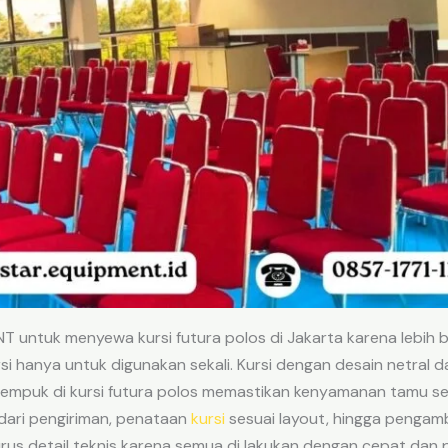
untuk menyewa kursi futura polos di Jakarta karena lebih b
si hanya untuk digunakan sekali. Kursi dengan desain netral
sa empuk di kursi futura polos memastikan kenyamanan tamu s
dari pengiriman, penataan
kursi
sesuai layout, hingga pengambi
us detail teknis karena semua di lakukan dengan cepat dan p