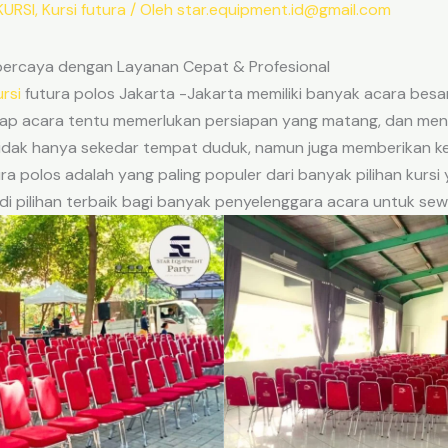
KURSI
,
Kursi futura
/ Oleh
star.equipment.id@gmail.com
rpercaya dengan Layanan Cepat & Profesional
ursi
futura polos Jakarta -Jakarta memiliki banyak acara besar
tiap acara tentu memerlukan persiapan yang matang, dan men
 tidak hanya sekedar tempat duduk, namun juga memberikan 
ra polos adalah yang paling populer dari banyak pilihan kurs
pilihan terbaik bagi banyak penyelenggara acara untuk sewa 