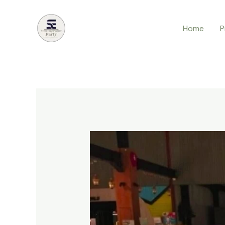
Lewati
ke
Home
P
konten