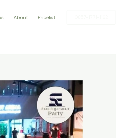
es
About
Pricelist
0857-1771-1162