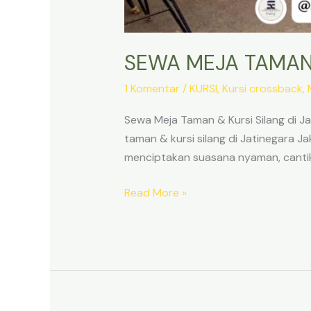
SEWA MEJA TAMAN 
1 Komentar
/
KURSI
,
Kursi crossback
,
Sewa Meja Taman & Kursi Silang di 
taman & kursi silang di Jatinegara 
menciptakan suasana nyaman, cantik, 
SEWA
Read More »
MEJA
TAMAN
&
KURSI
SILANG
DI