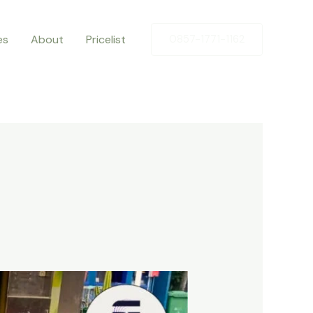
es
About
Pricelist
0857-1771-1162