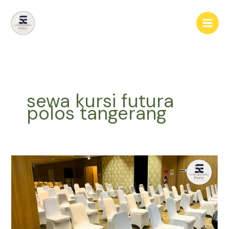
Lewati
ke
konten
sewa kursi futura
polos tangerang