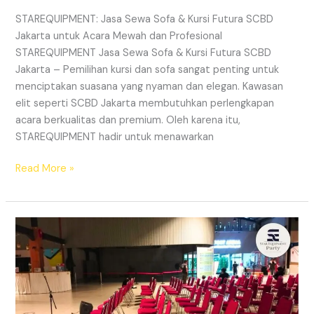
STAREQUIPMENT: Jasa Sewa Sofa & Kursi Futura SCBD
Jakarta untuk Acara Mewah dan Profesional
STAREQUIPMENT Jasa Sewa Sofa & Kursi Futura SCBD
Jakarta – Pemilihan kursi dan sofa sangat penting untuk
menciptakan suasana yang nyaman dan elegan. Kawasan
elit seperti SCBD Jakarta membutuhkan perlengkapan
acara berkualitas dan premium. Oleh karena itu,
STAREQUIPMENT hadir untuk menawarkan
JASA
Read More »
SEWA
SOFA
&
KURSI
FUTURA
SCBD
JAKARTA