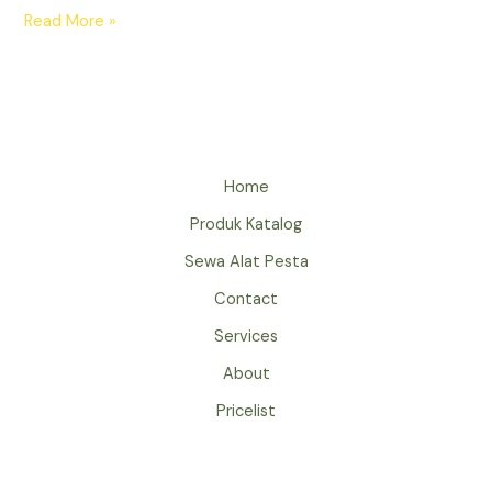
SEWA
Read More »
KURSI
FUTURA
POLOS
JAKARTA
Home
Produk Katalog
Sewa Alat Pesta
Contact
Services
About
Pricelist