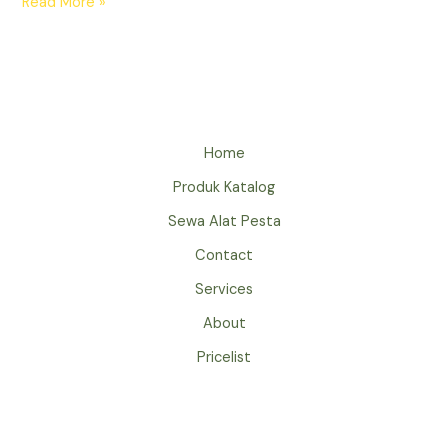
PENYEWAAN
Read More »
SOFA
MURAH
BERKUALITAS
UNTUK
ACARA
SPESIAL
Home
DI
Produk Katalog
JAKARTA
PUSAT
Sewa Alat Pesta
Contact
Services
About
Pricelist