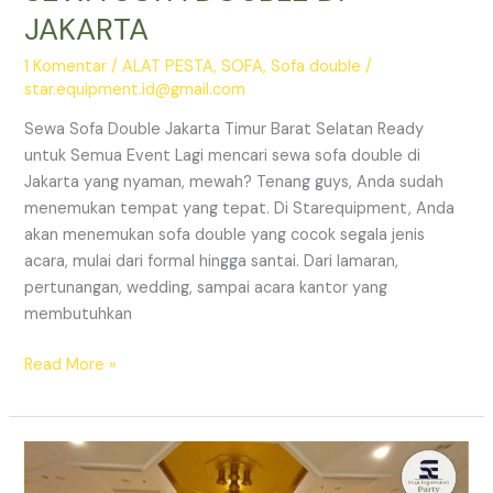
JAKARTA
1 Komentar
/
ALAT PESTA
,
SOFA
,
Sofa double
/
star.equipment.id@gmail.com
Sewa Sofa Double Jakarta Timur Barat Selatan Ready
untuk Semua Event Lagi mencari sewa sofa double di
Jakarta yang nyaman, mewah? Tenang guys, Anda sudah
menemukan tempat yang tepat. Di Starequipment, Anda
akan menemukan sofa double yang cocok segala jenis
acara, mulai dari formal hingga santai. Dari lamaran,
pertunangan, wedding, sampai acara kantor yang
membutuhkan
SEWA
Read More »
SOFA
DOUBLE
DI
JAKARTA