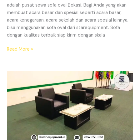
adalah pusat sewa sofa oval Bekasi. Bagi Anda yang akan
membuat acara besar dan spesial seperti acara bazar,
acara kenegaraan, acara sekolah dan acara spesial lainnya,
bisa menggunakan sofa oval dari starequipment. Sofa
dengan kualitas terbaik siap kirim dengan skala
SEWA
Read More »
SOFA
OVAL
BEKASI