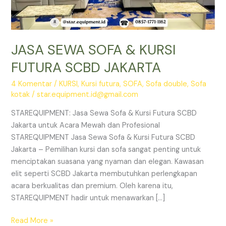
JASA SEWA SOFA & KURSI
FUTURA SCBD JAKARTA
4 Komentar
/
KURSI
,
Kursi futura
,
SOFA
,
Sofa double
,
Sofa
kotak
/
star.equipment.id@gmail.com
STAREQUIPMENT: Jasa Sewa Sofa & Kursi Futura SCBD
Jakarta untuk Acara Mewah dan Profesional
STAREQUIPMENT Jasa Sewa Sofa & Kursi Futura SCBD
Jakarta – Pemilihan kursi dan sofa sangat penting untuk
menciptakan suasana yang nyaman dan elegan. Kawasan
elit seperti SCBD Jakarta membutuhkan perlengkapan
acara berkualitas dan premium. Oleh karena itu,
STAREQUIPMENT hadir untuk menawarkan […]
JASA
Read More »