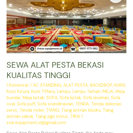
SEWA ALAT PESTA BEKASI
KUALITAS TINGGI
1 Komentar
/
AC STANDING
,
ALAT PESTA
,
BACKDROP
,
KURSI
,
Kursi futura
,
Kursi Tiffany
,
Lampu
,
Lampu Taman
,
MEJA
,
Meja
bundar
,
Meja kotak
,
SOFA
,
Sofa kotak
,
Sofa lesehan
,
Sofa
oval
,
Sofa puff
,
Sofa scandinavian
,
TENDA
,
Tenda dekorasi
serut
,
Tenda roder
,
TIANG
,
Tiang antrian bludru
,
Tiang
antrian sabuk
,
Tiang sign in/out
,
TIRAI
/
star.equipment.id@gmail.com