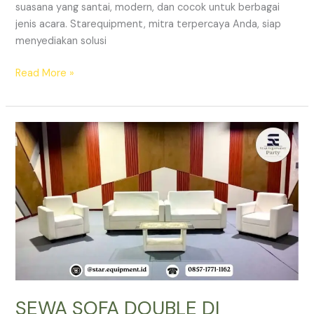
suasana yang santai, modern, dan cocok untuk berbagai
jenis acara. Starequipment, mitra terpercaya Anda, siap
menyediakan solusi
SEWA
Read More »
SOFA
PUFF
DI
JAKARTA
SEWA SOFA DOUBLE DI