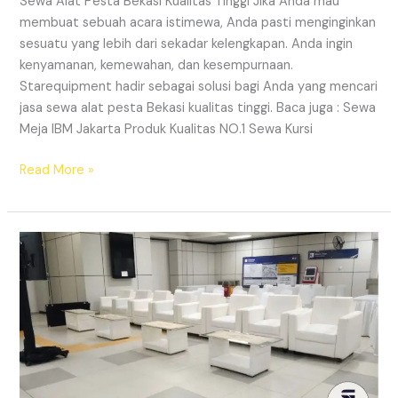
Sewa Alat Pesta Bekasi Kualitas Tinggi Jika Anda mau
membuat sebuah acara istimewa, Anda pasti menginginkan
sesuatu yang lebih dari sekadar kelengkapan. Anda ingin
kenyamanan, kemewahan, dan kesempurnaan.
Starequipment hadir sebagai solusi bagi Anda yang mencari
jasa sewa alat pesta Bekasi kualitas tinggi. Baca juga : Sewa
Meja IBM Jakarta Produk Kualitas NO.1 Sewa Kursi
SEWA
Read More »
ALAT
PESTA
BEKASI
KUALITAS
TINGGI