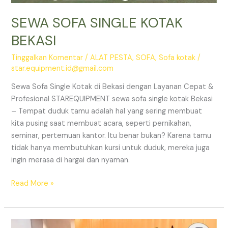
SEWA SOFA SINGLE KOTAK
BEKASI
Tinggalkan Komentar
/
ALAT PESTA
,
SOFA
,
Sofa kotak
/
star.equipment.id@gmail.com
Sewa Sofa Single Kotak di Bekasi dengan Layanan Cepat &
Profesional STAREQUIPMENT sewa sofa single kotak Bekasi
– Tempat duduk tamu adalah hal yang sering membuat
kita pusing saat membuat acara, seperti pernikahan,
seminar, pertemuan kantor. Itu benar bukan? Karena tamu
tidak hanya membutuhkan kursi untuk duduk, mereka juga
ingin merasa di hargai dan nyaman.
SEWA
Read More »
SOFA
SINGLE
KOTAK