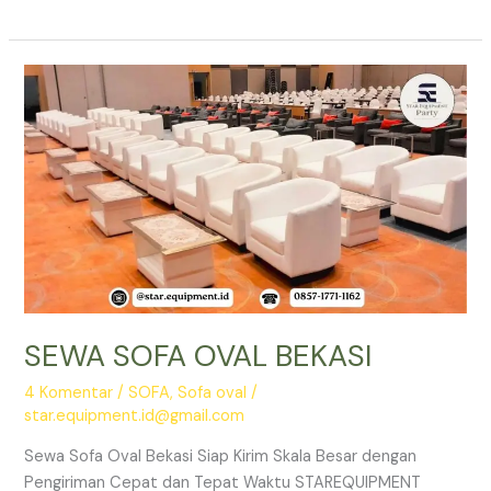
SEWA
SOFA
&
KURSI
FUTURA
SCBD
JAKARTA
SEWA SOFA OVAL BEKASI
4 Komentar
/
SOFA
,
Sofa oval
/
star.equipment.id@gmail.com
Sewa Sofa Oval Bekasi Siap Kirim Skala Besar dengan
Pengiriman Cepat dan Tepat Waktu STAREQUIPMENT