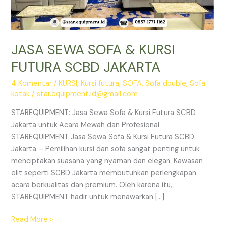
JASA SEWA SOFA & KURSI
FUTURA SCBD JAKARTA
4 Komentar
/
KURSI
,
Kursi futura
,
SOFA
,
Sofa double
,
Sofa
kotak
/
star.equipment.id@gmail.com
STAREQUIPMENT: Jasa Sewa Sofa & Kursi Futura SCBD
Jakarta untuk Acara Mewah dan Profesional
STAREQUIPMENT Jasa Sewa Sofa & Kursi Futura SCBD
Jakarta – Pemilihan kursi dan sofa sangat penting untuk
menciptakan suasana yang nyaman dan elegan. Kawasan
elit seperti SCBD Jakarta membutuhkan perlengkapan
acara berkualitas dan premium. Oleh karena itu,
STAREQUIPMENT hadir untuk menawarkan […]
JASA
Read More »