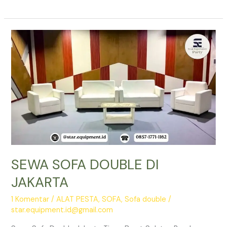
SEWA
SOFA
&
KURSI
FUTURA
SCBD
JAKARTA
SEWA SOFA DOUBLE DI
JAKARTA
1 Komentar
/
ALAT PESTA
,
SOFA
,
Sofa double
/
star.equipment.id@gmail.com