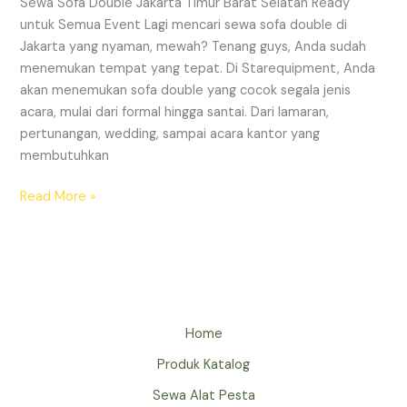
Sewa Sofa Double Jakarta Timur Barat Selatan Ready
untuk Semua Event Lagi mencari sewa sofa double di
Jakarta yang nyaman, mewah? Tenang guys, Anda sudah
menemukan tempat yang tepat. Di Starequipment, Anda
akan menemukan sofa double yang cocok segala jenis
acara, mulai dari formal hingga santai. Dari lamaran,
pertunangan, wedding, sampai acara kantor yang
membutuhkan
SEWA
Read More »
SOFA
DOUBLE
DI
JAKARTA
Home
Produk Katalog
Sewa Alat Pesta