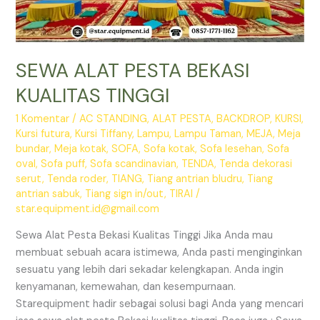
SEWA ALAT PESTA BEKASI
KUALITAS TINGGI
1 Komentar
/
AC STANDING
,
ALAT PESTA
,
BACKDROP
,
KURSI
,
Kursi futura
,
Kursi Tiffany
,
Lampu
,
Lampu Taman
,
MEJA
,
Meja
bundar
,
Meja kotak
,
SOFA
,
Sofa kotak
,
Sofa lesehan
,
Sofa
oval
,
Sofa puff
,
Sofa scandinavian
,
TENDA
,
Tenda dekorasi
serut
,
Tenda roder
,
TIANG
,
Tiang antrian bludru
,
Tiang
antrian sabuk
,
Tiang sign in/out
,
TIRAI
/
star.equipment.id@gmail.com
Sewa Alat Pesta Bekasi Kualitas Tinggi Jika Anda mau
membuat sebuah acara istimewa, Anda pasti menginginkan
sesuatu yang lebih dari sekadar kelengkapan. Anda ingin
kenyamanan, kemewahan, dan kesempurnaan.
Starequipment hadir sebagai solusi bagi Anda yang mencari