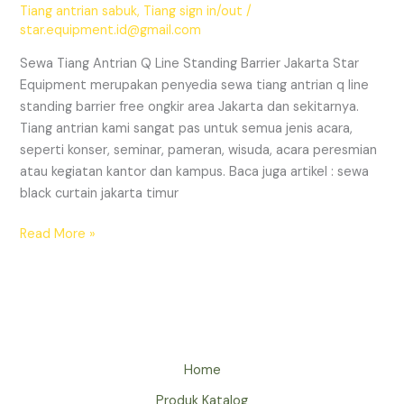
Tiang antrian sabuk
,
Tiang sign in/out
/
star.equipment.id@gmail.com
Sewa Tiang Antrian Q Line Standing Barrier Jakarta Star
Equipment merupakan penyedia sewa tiang antrian q line
standing barrier free ongkir area Jakarta dan sekitarnya.
Tiang antrian kami sangat pas untuk semua jenis acara,
seperti konser, seminar, pameran, wisuda, acara peresmian
atau kegiatan kantor dan kampus. Baca juga artikel : sewa
black curtain jakarta timur
SEWA
Read More »
TIANG
ANTRIAN
JAKARTA
Home
Produk Katalog