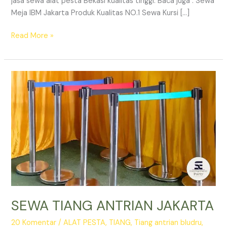
jasa sewa alat pesta Bekasi kualitas tinggi. Baca juga : Sewa
Meja IBM Jakarta Produk Kualitas NO.1 Sewa Kursi […]
SEWA
Read More »
ALAT
PESTA
BEKASI
KUALITAS
TINGGI
SEWA TIANG ANTRIAN JAKARTA
20 Komentar
/
ALAT PESTA
,
TIANG
,
Tiang antrian bludru
,