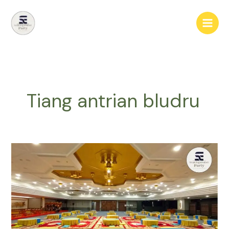
Lewati
ke
konten
Tiang antrian bludru