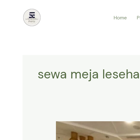
Lewati
ke
Home
P
konten
sewa meja leseha