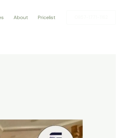
es
About
Pricelist
0857-1771-1162