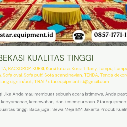
EKASI KUALITAS TINGGI
STA
,
BACKDROP
,
KURSI
,
Kursi futura
,
Kursi Tiffany
,
Lampu
,
Lamp
n
,
Sofa oval
,
Sofa puff
,
Sofa scandinavian
,
TENDA
,
Tenda dekora
iang sign in/out
,
TIRAI
/
star.equipment.id@gmail.com
ggi Jika Anda mau membuat sebuah acara istimewa, Anda past
in kenyamanan, kemewahan, dan kesempurnaan. Starequipment 
ualitas tinggi. Baca juga : Sewa Meja IBM Jakarta Produk Kuali