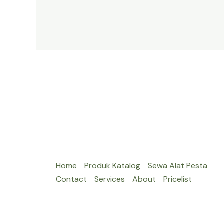
ALAT
PESTA
BEKASI
KUALITAS
TINGGI
Home
Produk Katalog
Sewa Alat Pesta
Contact
Services
About
Pricelist