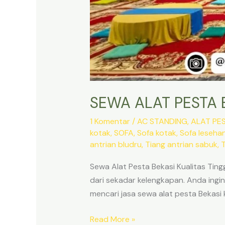
SEWA ALAT PESTA B
1 Komentar
/
AC STANDING
,
ALAT PE
kotak
,
SOFA
,
Sofa kotak
,
Sofa leseha
antrian bludru
,
Tiang antrian sabuk
,
T
Sewa Alat Pesta Bekasi Kualitas Tin
dari sekadar kelengkapan. Anda ing
mencari jasa sewa alat pesta Bekasi k
SEWA
Read More »