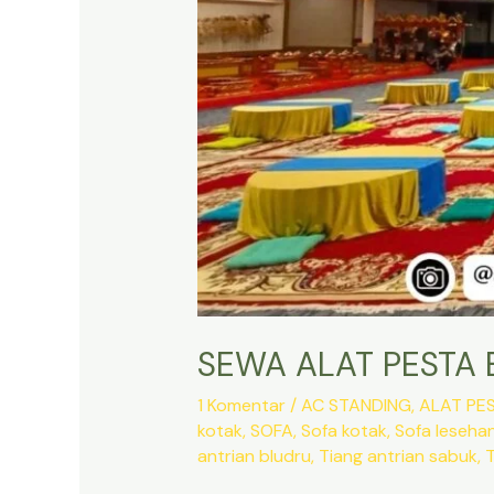
SEWA ALAT PESTA B
1 Komentar
/
AC STANDING
,
ALAT PE
kotak
,
SOFA
,
Sofa kotak
,
Sofa leseha
antrian bludru
,
Tiang antrian sabuk
,
T