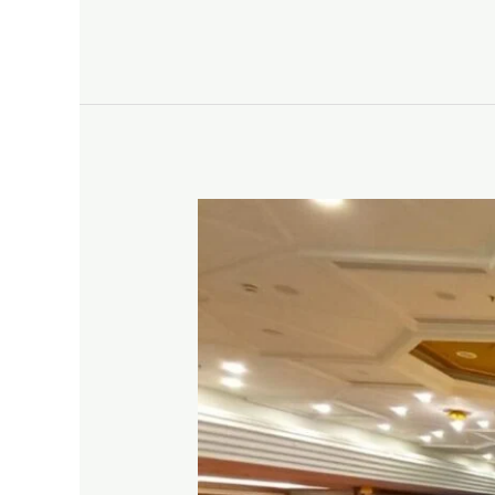
SATU
SET
MEJA
BUNDAR
DAN
KURSI
TIFFANY
GOLD
JAKARTA
SIAP
KIRIM