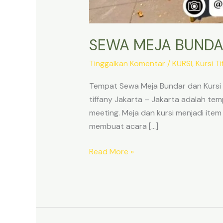
SEWA MEJA BUNDAR
Tinggalkan Komentar
/
KURSI
,
Kursi Ti
Tempat Sewa Meja Bundar dan Kursi 
tiffany Jakarta – Jakarta adalah te
meeting. Meja dan kursi menjadi item
membuat acara […]
SEWA
Read More »
MEJA
BUNDAR
DAN
KURSI
TIFFANY