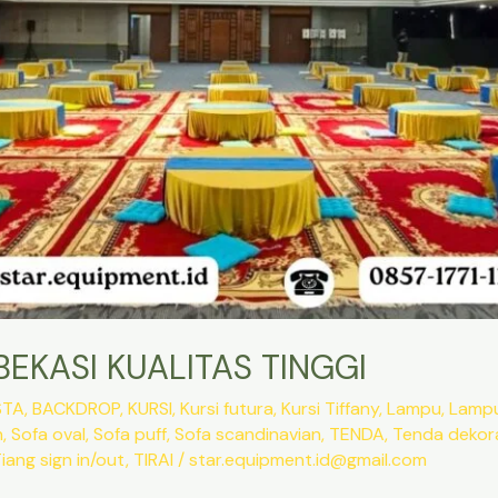
EKASI KUALITAS TINGGI
STA
,
BACKDROP
,
KURSI
,
Kursi futura
,
Kursi Tiffany
,
Lampu
,
Lamp
n
,
Sofa oval
,
Sofa puff
,
Sofa scandinavian
,
TENDA
,
Tenda dekora
iang sign in/out
,
TIRAI
/
star.equipment.id@gmail.com