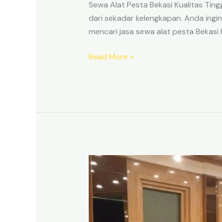
Sewa Alat Pesta Bekasi Kualitas Tin
dari sekadar kelengkapan. Anda ing
mencari jasa sewa alat pesta Bekasi k
SEWA
Read More »
ALAT
PESTA
BEKASI
KUALITAS
TINGGI