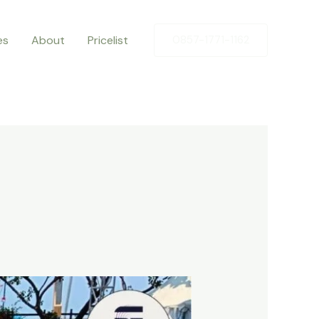
es
About
Pricelist
0857-1771-1162