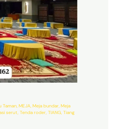
u Taman
,
MEJA
,
Meja bundar
,
Meja
si serut
,
Tenda roder
,
TIANG
,
Tiang