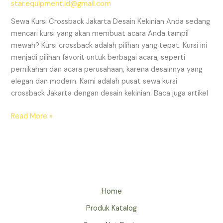
star.equipment.id@gmail.com
Sewa Kursi Crossback Jakarta Desain Kekinian Anda sedang
mencari kursi yang akan membuat acara Anda tampil
mewah? Kursi crossback adalah pilihan yang tepat. Kursi ini
menjadi pilihan favorit untuk berbagai acara, seperti
pernikahan dan acara perusahaan, karena desainnya yang
elegan dan modern. Kami adalah pusat sewa kursi
crossback Jakarta dengan desain kekinian. Baca juga artikel
SEWA
Read More »
KURSI
CROSSBACK
JAKARTA
DESAIN
KEKINIAN
Home
Produk Katalog