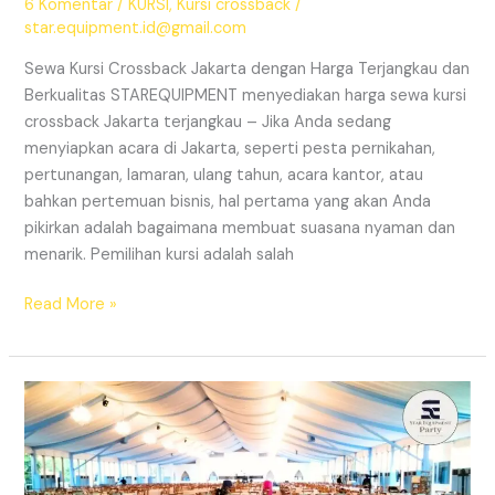
6 Komentar
/
KURSI
,
Kursi crossback
/
star.equipment.id@gmail.com
Sewa Kursi Crossback Jakarta dengan Harga Terjangkau dan
Berkualitas STAREQUIPMENT menyediakan harga sewa kursi
crossback Jakarta terjangkau – Jika Anda sedang
menyiapkan acara di Jakarta, seperti pesta pernikahan,
pertunangan, lamaran, ulang tahun, acara kantor, atau
bahkan pertemuan bisnis, hal pertama yang akan Anda
pikirkan adalah bagaimana membuat suasana nyaman dan
menarik. Pemilihan kursi adalah salah
HARGA
Read More »
SEWA
KURSI
CROSSBACK
JAKARTA