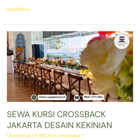
SEWA
Read More »
KURSI
CROSSBACK
JAKARTA
ACARA
AGUSTUSAN
SEWA KURSI CROSSBACK
JAKARTA DESAIN KEKINIAN
1 Komentar
/
KURSI
,
Kursi crossback
/