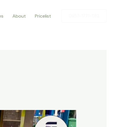
es
About
Pricelist
0857-1771-1162