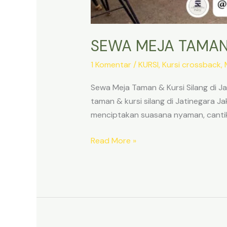
SEWA MEJA TAMAN 
1 Komentar
/
KURSI
,
Kursi crossback
,
Sewa Meja Taman & Kursi Silang di 
taman & kursi silang di Jatinegara 
menciptakan suasana nyaman, cantik, 
SEWA
Read More »
MEJA
TAMAN
&
KURSI
SILANG
DI