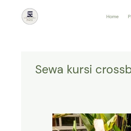
Lewati
ke
Home
P
konten
Sewa kursi crossb