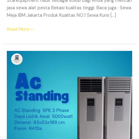
Starequipment hadir sebagai solusi bagi Anda yang mencari
jasa sewa alat pesta Bekasi kualitas tinggi. Baca juga : Sewa
Meja IBM Jakarta Produk Kualitas NO.1 Sewa Kursi […]
SEWA
Read More »
ALAT
PESTA
BEKASI
KUALITAS
TINGGI