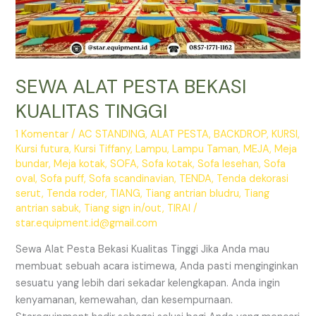
SEWA ALAT PESTA BEKASI
KUALITAS TINGGI
1 Komentar
/
AC STANDING
,
ALAT PESTA
,
BACKDROP
,
KURSI
,
Kursi futura
,
Kursi Tiffany
,
Lampu
,
Lampu Taman
,
MEJA
,
Meja
bundar
,
Meja kotak
,
SOFA
,
Sofa kotak
,
Sofa lesehan
,
Sofa
oval
,
Sofa puff
,
Sofa scandinavian
,
TENDA
,
Tenda dekorasi
serut
,
Tenda roder
,
TIANG
,
Tiang antrian bludru
,
Tiang
antrian sabuk
,
Tiang sign in/out
,
TIRAI
/
star.equipment.id@gmail.com
Sewa Alat Pesta Bekasi Kualitas Tinggi Jika Anda mau
membuat sebuah acara istimewa, Anda pasti menginginkan
sesuatu yang lebih dari sekadar kelengkapan. Anda ingin
kenyamanan, kemewahan, dan kesempurnaan.