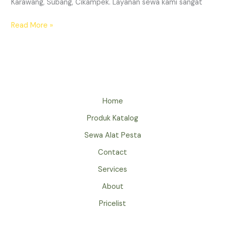
Karawang, Subang, Cikampek. Layanan sewa kami sangat
Sewa
Read More »
AC
Standing
Terbaik
Jabodetabek
Home
Produk Katalog
Sewa Alat Pesta
Contact
Services
About
Pricelist