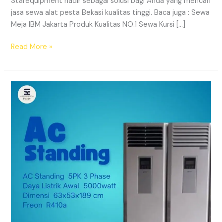
Starequipment hadir sebagai solusi bagi Anda yang mencari
jasa sewa alat pesta Bekasi kualitas tinggi. Baca juga : Sewa
Meja IBM Jakarta Produk Kualitas NO.1 Sewa Kursi […]
SEWA
Read More »
ALAT
PESTA
BEKASI
KUALITAS
TINGGI