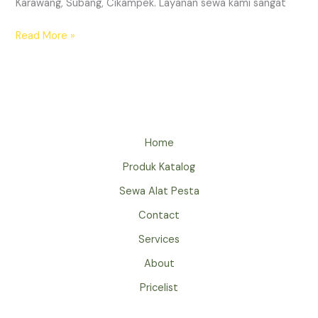
Karawang, Subang, Cikampek. Layanan sewa kami sangat
Sewa
Read More »
AC
Standing
Terbaik
Jabodetabek
Home
Produk Katalog
Sewa Alat Pesta
Contact
Services
About
Pricelist