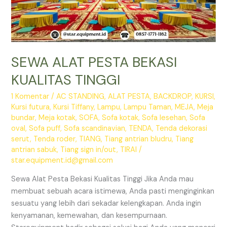
SEWA ALAT PESTA BEKASI
KUALITAS TINGGI
1 Komentar
/
AC STANDING
,
ALAT PESTA
,
BACKDROP
,
KURSI
,
Kursi futura
,
Kursi Tiffany
,
Lampu
,
Lampu Taman
,
MEJA
,
Meja
bundar
,
Meja kotak
,
SOFA
,
Sofa kotak
,
Sofa lesehan
,
Sofa
oval
,
Sofa puff
,
Sofa scandinavian
,
TENDA
,
Tenda dekorasi
serut
,
Tenda roder
,
TIANG
,
Tiang antrian bludru
,
Tiang
antrian sabuk
,
Tiang sign in/out
,
TIRAI
/
star.equipment.id@gmail.com
Sewa Alat Pesta Bekasi Kualitas Tinggi Jika Anda mau
membuat sebuah acara istimewa, Anda pasti menginginkan
sesuatu yang lebih dari sekadar kelengkapan. Anda ingin
kenyamanan, kemewahan, dan kesempurnaan.