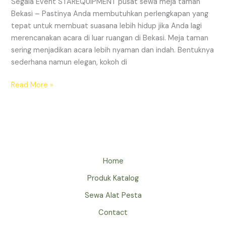
Segala Event STAREQUIPMENT pusat sewa meja taman
Bekasi – Pastinya Anda membutuhkan perlengkapan yang
tepat untuk membuat suasana lebih hidup jika Anda lagi
merencanakan acara di luar ruangan di Bekasi. Meja taman
sering menjadikan acara lebih nyaman dan indah. Bentuknya
sederhana namun elegan, kokoh di
SEWA
Read More »
MEJA
TAMAN
BEKASI
Home
Produk Katalog
Sewa Alat Pesta
Contact