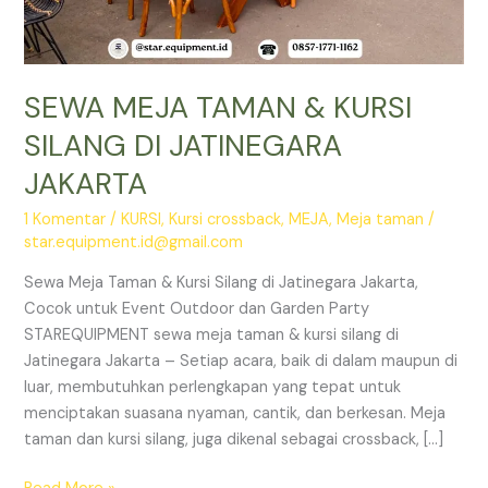
SEWA MEJA TAMAN & KURSI
SILANG DI JATINEGARA
JAKARTA
1 Komentar
/
KURSI
,
Kursi crossback
,
MEJA
,
Meja taman
/
star.equipment.id@gmail.com
Sewa Meja Taman & Kursi Silang di Jatinegara Jakarta,
Cocok untuk Event Outdoor dan Garden Party
STAREQUIPMENT sewa meja taman & kursi silang di
Jatinegara Jakarta – Setiap acara, baik di dalam maupun di
luar, membutuhkan perlengkapan yang tepat untuk
menciptakan suasana nyaman, cantik, dan berkesan. Meja
taman dan kursi silang, juga dikenal sebagai crossback, […]
SEWA