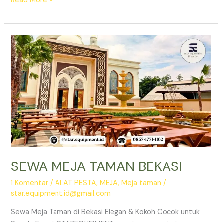
Read More »
MEJA
TAMAN
&
KURSI
SILANG
DI
JATINEGARA
JAKARTA
SEWA MEJA TAMAN BEKASI
1 Komentar
/
ALAT PESTA
,
MEJA
,
Meja taman
/
star.equipment.id@gmail.com
Sewa Meja Taman di Bekasi Elegan & Kokoh Cocok untuk