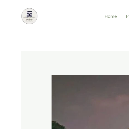
Lewati
ke
Home
P
konten