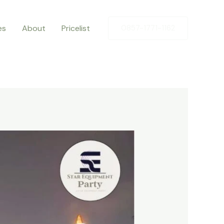
es
About
Pricelist
0857-1771-1162