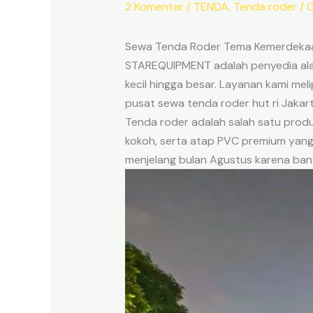
2 Komentar
/
TENDA
,
Tenda roder
/ 
Sewa Tenda Roder Tema Kemerdekaan
STAREQUIPMENT adalah penyedia alat
kecil hingga besar. Layanan kami me
pusat sewa tenda roder hut ri Jakart
Tenda roder adalah salah satu produk
kokoh, serta atap PVC premium yang
menjelang bulan Agustus karena ban