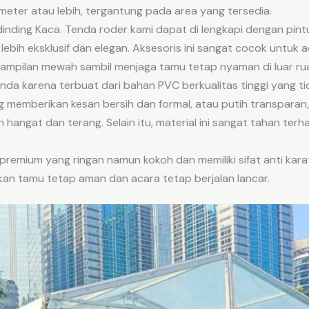
eter atau lebih, tergantung pada area yang tersedia.
dinding Kaca. Tenda roder kami dapat di lengkapi dengan pin
ebih eksklusif dan elegan. Aksesoris ini sangat cocok untuk 
mpilan mewah sambil menjaga tamu tetap nyaman di luar ru
nda karena terbuat dari bahan PVC berkualitas tinggi yang ti
g memberikan kesan bersih dan formal, atau putih transpara
angat dan terang. Selain itu, material ini sangat tahan terh
premium yang ringan namun kokoh dan memiliki sifat anti kar
nkan tamu tetap aman dan acara tetap berjalan lancar.