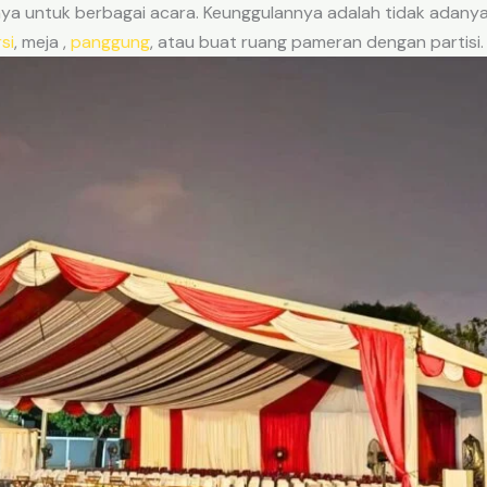
nya untuk berbagai acara. Keunggulannya adalah tidak adanya
si
, meja ,
panggung
, atau buat ruang pameran dengan partisi.