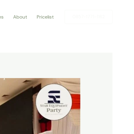
es
About
Pricelist
0857-1771-1162