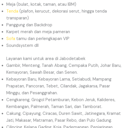
Meja (bulat, kotak, taman, atau IBM)
Tenda
(plafon, kerucut, dekorasi serut, hingga tenda
transparan)
Panggung dan Backdrop
Karpet merah dan meja pameran
Sofa
tamu dan perlengkapan VIP
Soundsystem dll
Layanan kami untuk area di Jabodetabek
Gambir, Menteng, Tanah Abang, Cempaka Putih, Johar Baru,
Kemayoran, Sawah Besar, dan Senen.
Kebayoran Baru, Kebayoran Lama, Setiabudi, Mampang
Prapatan, Pancoran, Tebet, Cilandak, Jagakarsa, Pasar
Minggu, dan Pesanggrahan.
Cengkareng, Grogol Petamburan, Kebon Jeruk, Kalideres,
Kembangan, Palmerah, Taman Sari, dan Tamborat.
Cakung, Cipayung, Ciracas, Duren Sawit, Jatinegara, Kramat
Jati, Makasar, Matraman, Pasar Rebo, dan Pulo Gadung.
Cilincing, Kelapa Gading, Koja, Pademangan, Penjaringan,