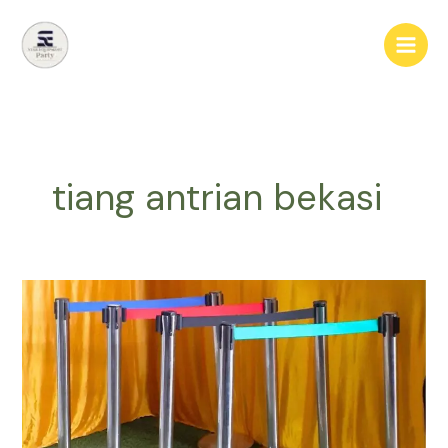
Lewati
ke
konten
tiang antrian bekasi