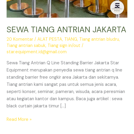
SEWA TIANG ANTRIAN JAKARTA
20 Komentar
/
ALAT PESTA
,
TIANG
,
Tiang antrian bludru
,
Tiang antrian sabuk
,
Tiang sign in/out
/
star.equipment.id@gmail.com
Sewa Tiang Antrian Q Line Standing Barrier Jakarta Star
Equipment merupakan penyedia sewa tiang antrian q line
standing barrier free ongkir area Jakarta dan sekitarnya.
Tiang antrian kami sangat pas untuk semua jenis acara,
seperti konser, seminar, pameran, wisuda, acara peresmian
atau kegiatan kantor dan kampus. Baca juga artikel : sewa
black curtain jakarta timur […]
SEWA
Read More »
TIANG
ANTRIAN