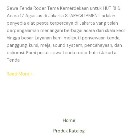
Sewa Tenda Roder Tema Kemerdekaan untuk HUT RI &
Acara 17 Agustus di Jakarta STAREQUIPMENT adalah
penyedia alat pesta terpercaya di Jakarta yang telah
berpengalaman menangani berbagai acara dari skala kecil
hingga besar. Layanan kami meliputi penyewaan tenda,
panggung, kursi, meja, sound system, pencahayaan, dan
dekorasi. Kami pusat sewa tenda roder hut ri Jakarta.
Tenda
SEWA
Read More »
TENDA
RODER
HUT
RI
JAKARTA
Home
Produk Katalog