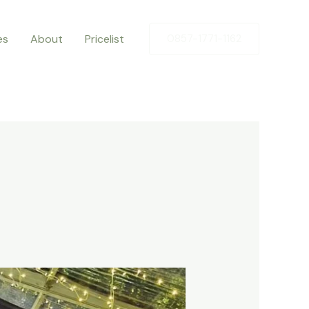
es
About
Pricelist
0857-1771-1162