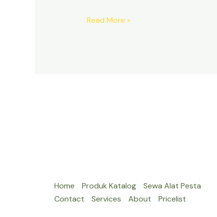
SEWA
Read More »
TENDA
TRANSPARAN
DEKORASI
LAMPU
DEPOK
Home
Produk Katalog
Sewa Alat Pesta
Contact
Services
About
Pricelist