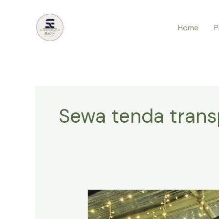
Lewati
ke
Home
P
konten
Sewa tenda trans