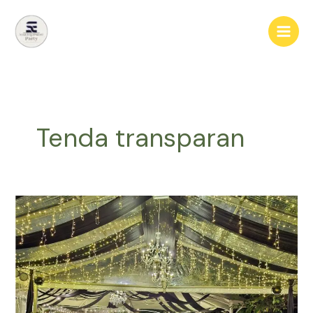
Lewati
ke
konten
Tenda transparan