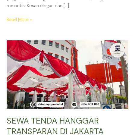
romantis. Kesan elegan dan […]
SEWA
Read More »
TENDA
TRANSPARAN
DEKORASI
LAMPU
DEPOK
SEWA TENDA HANGGAR
TRANSPARAN DI JAKARTA