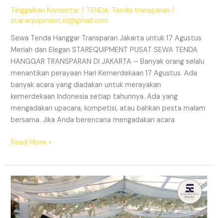
Tinggalkan Komentar
/
TENDA
,
Tenda transparan
/
star.equipment.id@gmail.com
Sewa Tenda Hanggar Transparan Jakarta untuk 17 Agustus
Meriah dan Elegan STAREQUIPMENT PUSAT SEWA TENDA
HANGGAR TRANSPARAN DI JAKARTA – Banyak orang selalu
menantikan perayaan Hari Kemerdekaan 17 Agustus. Ada
banyak acara yang diadakan untuk merayakan
kemerdekaan Indonesia setiap tahunnya. Ada yang
mengadakan upacara, kompetisi, atau bahkan pesta malam
bersama. Jika Anda berencana mengadakan acara
SEWA
Read More »
TENDA
HANGGAR
TRANSPARAN
DI
JAKARTA