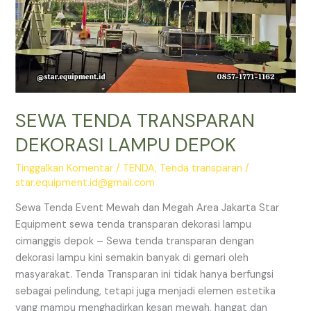
SEWA TENDA TRANSPARAN
DEKORASI LAMPU DEPOK
Tinggalkan Komentar
/
TENDA
,
Tenda transparan
/
star.equipment.id@gmail.com
Sewa Tenda Event Mewah dan Megah Area Jakarta Star
Equipment sewa tenda transparan dekorasi lampu
cimanggis depok – Sewa tenda transparan dengan
dekorasi lampu kini semakin banyak di gemari oleh
masyarakat. Tenda Transparan ini tidak hanya berfungsi
sebagai pelindung, tetapi juga menjadi elemen estetika
yang mampu menghadirkan kesan mewah, hangat dan