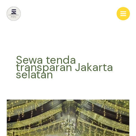
Lewati
ke
konten
Sewa tenda
transparan Jakarta
selatan