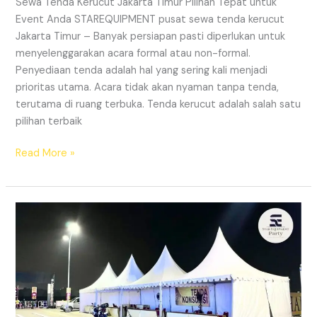
Sewa Tenda Kerucut Jakarta Timur Pilihan Tepat untuk
Event Anda STAREQUIPMENT pusat sewa tenda kerucut
Jakarta Timur – Banyak persiapan pasti diperlukan untuk
menyelenggarakan acara formal atau non-formal.
Penyediaan tenda adalah hal yang sering kali menjadi
prioritas utama. Acara tidak akan nyaman tanpa tenda,
terutama di ruang terbuka. Tenda kerucut adalah salah satu
pilihan terbaik
SEWA
Read More »
TENDA
KERUCUT
JAKARTA
TIMUR