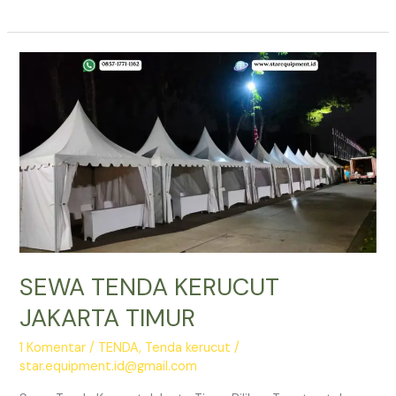
TENDA
KERUCUT
3X3
BEKASI
SEWA TENDA KERUCUT
JAKARTA TIMUR
1 Komentar
/
TENDA
,
Tenda kerucut
/
star.equipment.id@gmail.com