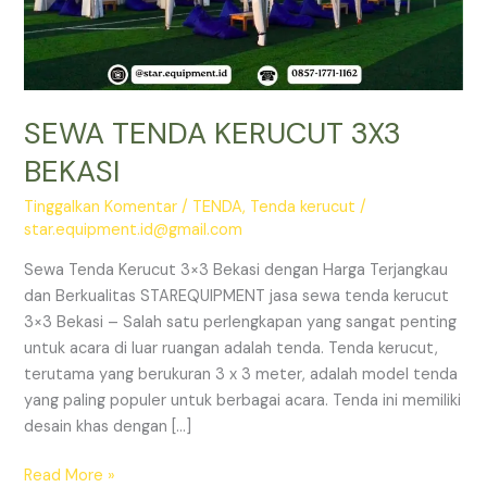
SEWA TENDA KERUCUT 3X3
BEKASI
Tinggalkan Komentar
/
TENDA
,
Tenda kerucut
/
star.equipment.id@gmail.com
Sewa Tenda Kerucut 3×3 Bekasi dengan Harga Terjangkau
dan Berkualitas STAREQUIPMENT jasa sewa tenda kerucut
3×3 Bekasi – Salah satu perlengkapan yang sangat penting
untuk acara di luar ruangan adalah tenda. Tenda kerucut,
terutama yang berukuran 3 x 3 meter, adalah model tenda
yang paling populer untuk berbagai acara. Tenda ini memiliki
desain khas dengan […]
SEWA
Read More »