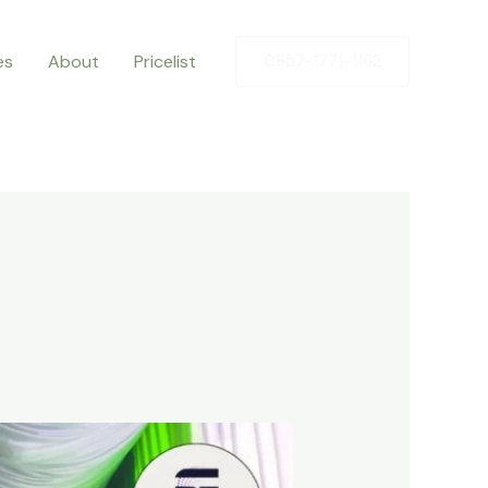
es
About
Pricelist
0857-1771-1162