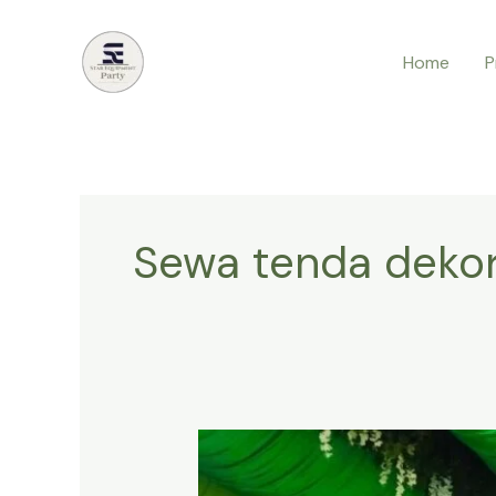
Lewati
ke
Home
P
konten
Sewa tenda deko