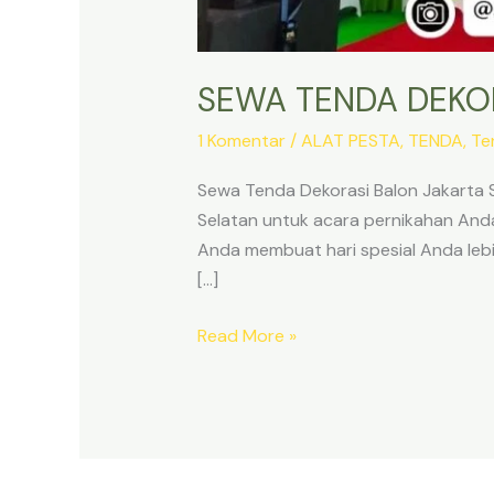
SEWA TENDA DEKO
1 Komentar
/
ALAT PESTA
,
TENDA
,
Te
Sewa Tenda Dekorasi Balon Jakarta 
Selatan untuk acara pernikahan And
Anda membuat hari spesial Anda leb
[…]
SEWA
Read More »
TENDA
DEKORASI
BALON
JAKARTA
SELATAN