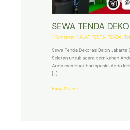
SEWA TENDA DEKO
1 Komentar
/
ALAT PESTA
,
TENDA
,
Te
Sewa Tenda Dekorasi Balon Jakarta 
Selatan untuk acara pernikahan And
Anda membuat hari spesial Anda leb
[…]
SEWA
Read More »
TENDA
DEKORASI
BALON
JAKARTA
SELATAN