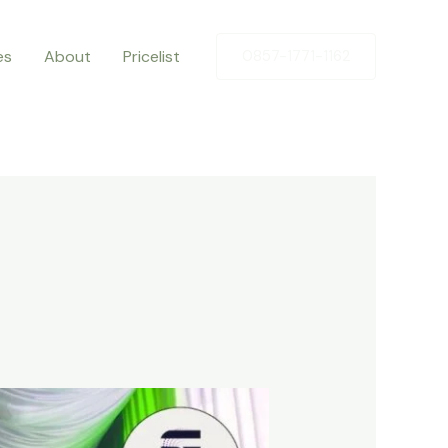
es
About
Pricelist
0857-1771-1162