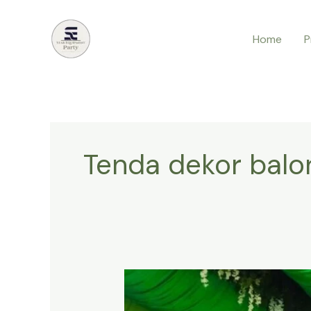
Lewati
ke
Home
P
konten
Tenda dekor balo