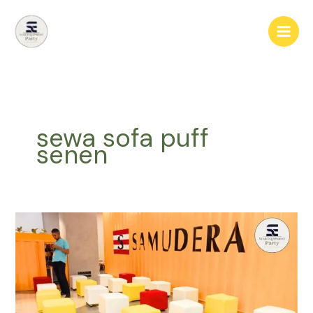
Lewati
ke
konten
sewa sofa puff
senen