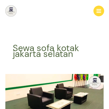
Lewati
ke
konten
Sewa sofa kotak
jakarta selatan