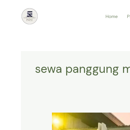
Lewati
ke
Home
P
konten
sewa panggung m