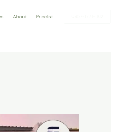
es
About
Pricelist
0857-1771-1162