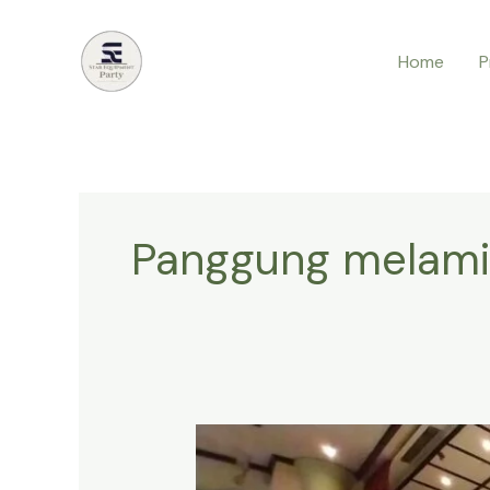
Lewati
ke
Home
P
konten
Panggung melam