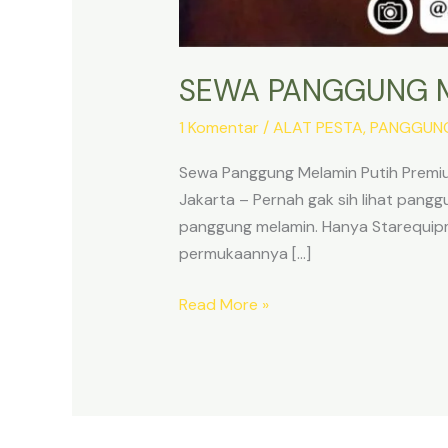
SEWA PANGGUNG M
1 Komentar
/
ALAT PESTA
,
PANGGUN
Sewa Panggung Melamin Putih Premium
Jakarta – Pernah gak sih lihat pang
panggung melamin. Hanya Starequip
permukaannya […]
SEWA
Read More »
PANGGUNG
MELAMIN
DI
JAKARTA