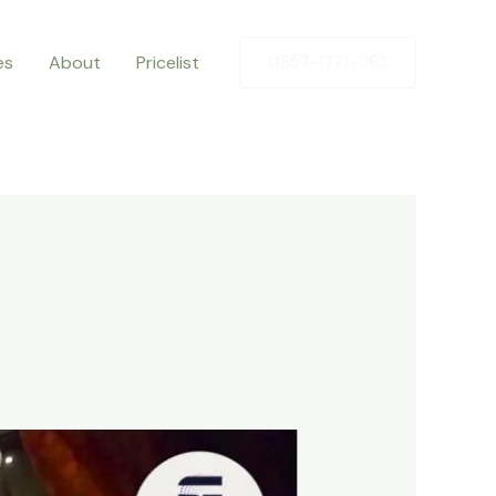
es
About
Pricelist
0857-1771-1162