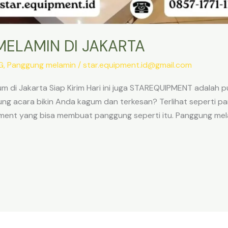
ELAMIN DI JAKARTA
G
,
Panggung melamin
/
star.equipment.id@gmail.com
 di Jakarta Siap Kirim Hari ini juga STAREQUIPMENT adalah 
gung acara bikin Anda kagum dan terkesan? Terlihat seperti p
ment yang bisa membuat panggung seperti itu. Panggung me