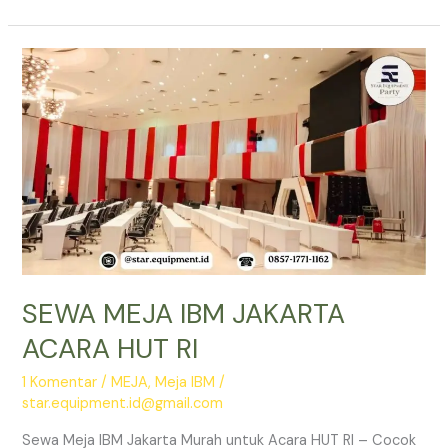
MEJA
IBM
BEKASI
SEWA MEJA IBM JAKARTA
ACARA HUT RI
1 Komentar
/
MEJA
,
Meja IBM
/
star.equipment.id@gmail.com
Sewa Meja IBM Jakarta Murah untuk Acara HUT RI – Cocok