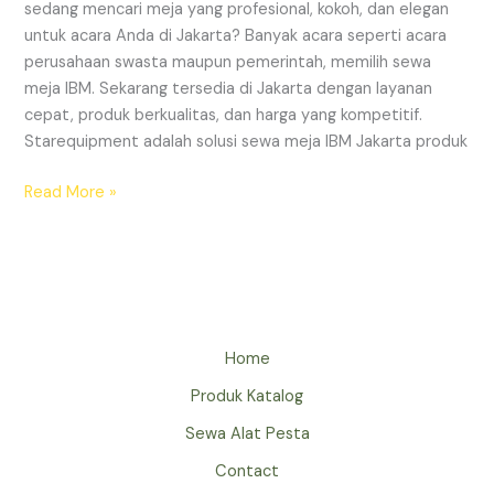
sedang mencari meja yang profesional, kokoh, dan elegan
untuk acara Anda di Jakarta? Banyak acara seperti acara
perusahaan swasta maupun pemerintah, memilih sewa
meja IBM. Sekarang tersedia di Jakarta dengan layanan
cepat, produk berkualitas, dan harga yang kompetitif.
Starequipment adalah solusi sewa meja IBM Jakarta produk
SEWA
Read More »
MEJA
IBM
JAKARTA
PRODUK
KUALITAS
NO.1
Home
Produk Katalog
Sewa Alat Pesta
Contact