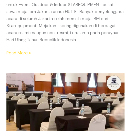
untuk Event Outdoor & Indoor STAREQUIPMENT pusat
sewa meja ibm Jakarta acara HUT RI. Banyak penyelenggara
acara di seluruh Jakarta telah memilih meja IBM dari
Starequipment. Meja kami sering digunakan di berbagai
acara resmi maupun non-resmi, terutama pada perayaan
Hari Ulang Tahun Republik Indonesia
SEWA
Read More »
MEJA
IBM
JAKARTA
ACARA
HUT
RI