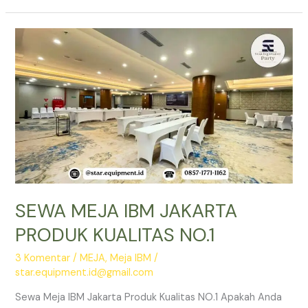
IBM
JAKARTA
SELATAN
SIAP
KIRIM
SKALA
BESAR
SEWA MEJA IBM JAKARTA
PRODUK KUALITAS NO.1
3 Komentar
/
MEJA
,
Meja IBM
/
star.equipment.id@gmail.com
Sewa Meja IBM Jakarta Produk Kualitas NO.1 Apakah Anda