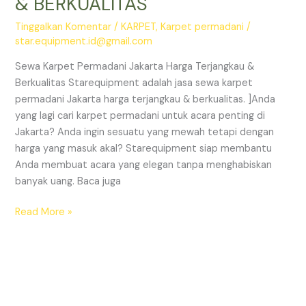
& BERKUALITAS
Tinggalkan Komentar
/
KARPET
,
Karpet permadani
/
star.equipment.id@gmail.com
Sewa Karpet Permadani Jakarta Harga Terjangkau &
Berkualitas Starequipment adalah jasa sewa karpet
permadani Jakarta harga terjangkau & berkualitas. ]Anda
yang lagi cari karpet permadani untuk acara penting di
Jakarta? Anda ingin sesuatu yang mewah tetapi dengan
harga yang masuk akal? Starequipment siap membantu
Anda membuat acara yang elegan tanpa menghabiskan
banyak uang. Baca juga
SEWA
Read More »
KARPET
PERMADANI
JAKARTA
HARGA
TERJANGKAU