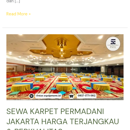
dan […]
SEWA
Read More »
KARPET
PERMADANI
DEPOK
SOLUSI
DEKOR
LANTAI
ANDA
SEWA KARPET PERMADANI
JAKARTA HARGA TERJANGKAU