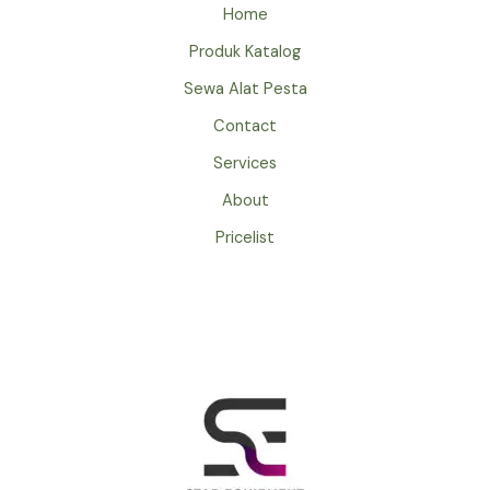
&
Home
BERKUALITAS
Produk Katalog
Sewa Alat Pesta
Contact
Services
About
Pricelist