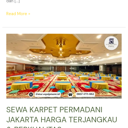
dan […]
SEWA
Read More »
KARPET
PERMADANI
DEPOK
SOLUSI
DEKOR
LANTAI
ANDA
SEWA KARPET PERMADANI
JAKARTA HARGA TERJANGKAU