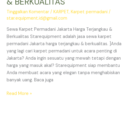
& BERKUALITAS
Tinggalkan Komentar
/
KARPET
,
Karpet permadani
/
star.equipment.id@gmail.com
Sewa Karpet Permadani Jakarta Harga Terjangkau &
Berkualitas Starequipment adalah jasa sewa karpet
permadani Jakarta harga terjangkau & berkualitas. ]Anda
yang lagi cari karpet permadani untuk acara penting di
Jakarta? Anda ingin sesuatu yang mewah tetapi dengan
harga yang masuk akal? Starequipment siap membantu
Anda membuat acara yang elegan tanpa menghabiskan
banyak uang. Baca juga
SEWA
Read More »
KARPET
PERMADANI
JAKARTA
HARGA
TERJANGKAU