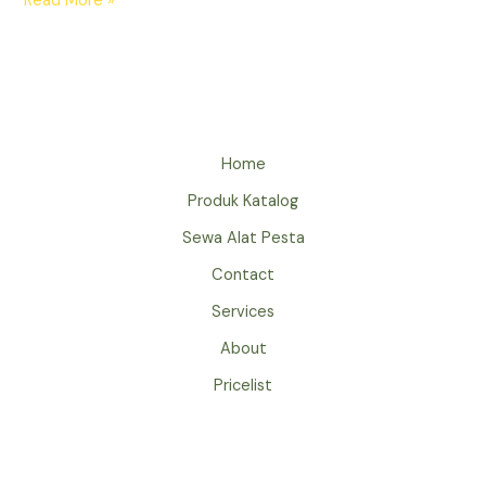
Read More »
BEAN
BAG
MURAH
JAKARTA
BANYAK
PILIHAN
Home
WARNA
Produk Katalog
Sewa Alat Pesta
Contact
Services
About
Pricelist