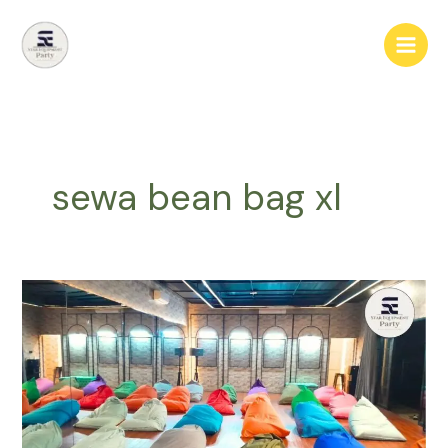
Lewati
ke
konten
sewa bean bag xl