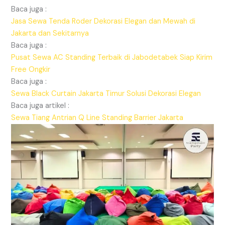
Baca juga :
Jasa Sewa Tenda Roder Dekorasi Elegan dan Mewah di
Jakarta dan Sekitarnya
Baca juga :
Pusat Sewa AC Standing Terbaik di Jabodetabek Siap Kirim
Free Ongkir
Baca juga :
Sewa Black Curtain Jakarta Timur Solusi Dekorasi Elegan
Baca juga artikel :
Sewa Tiang Antrian Q Line Standing Barrier Jakarta