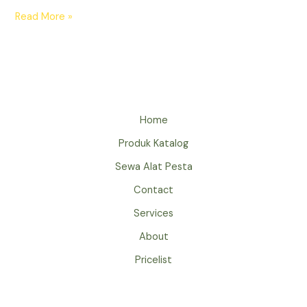
SEWA
Read More »
BEAN
BAG
MURAH
JAKARTA
BANYAK
PILIHAN
Home
WARNA
Produk Katalog
Sewa Alat Pesta
Contact
Services
About
Pricelist