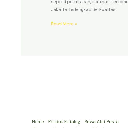
seperti pernikahan, seminar, pertemu
Jakarta Terlengkap Berkualitas
SEWA
Read More »
BACKDROP
JAKARTA
SELATAN
UNTUK
SEGALA
EVENT
Home
Produk Katalog
Sewa Alat Pesta