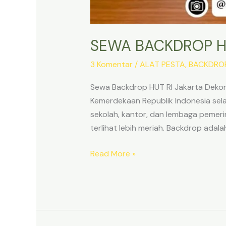
SEWA BACKDROP H
3 Komentar
/
ALAT PESTA
,
BACKDRO
Sewa Backdrop HUT RI Jakarta Dekor
Kemerdekaan Republik Indonesia sela
sekolah, kantor, dan lembaga pemer
terlihat lebih meriah. Backdrop adalah
SEWA
Read More »
BACKDROP
HUT
RI
JAKARTA