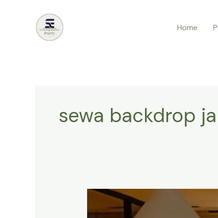
Lewati
ke
Home
P
konten
sewa backdrop ja