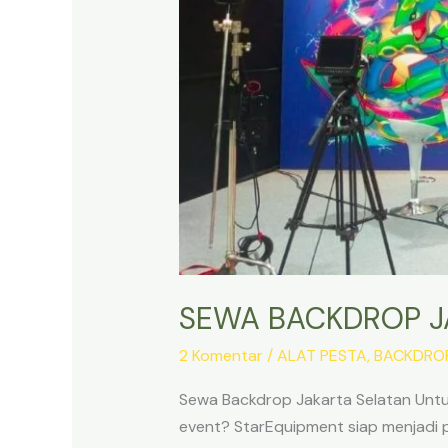
SEWA BACKDROP J
2 Komentar
/
ALAT PESTA
,
BACKDRO
Sewa Backdrop Jakarta Selatan Untu
event? StarEquipment siap menjadi 