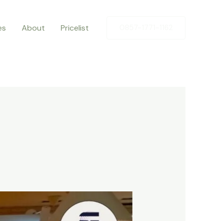
es
About
Pricelist
0857-1771-1162