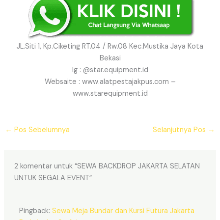
JL.Siti 1, Kp.Ciketing RT.04 / Rw.08 Kec.Mustika Jaya Kota
Bekasi
Ig : @star.equipment.id
Websaite : www.alatpestajakpus.com –
www.starequipment.id
←
Pos Sebelumnya
Selanjutnya Pos
→
2 komentar untuk “SEWA BACKDROP JAKARTA SELATAN
UNTUK SEGALA EVENT”
Pingback:
Sewa Meja Bundar dan Kursi Futura Jakarta