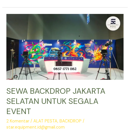
BACKDROP
BEKASI
SEWA BACKDROP JAKARTA
SELATAN UNTUK SEGALA
EVENT
2 Komentar
/
ALAT PESTA
,
BACKDROP
/
star.equipment.id@gmail.com