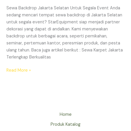
Sewa Backdrop Jakarta Selatan Untuk Segala Event Anda
sedang mencari tempat sewa backdrop di Jakarta Selatan
untuk segala event? StarEquipment siap menjadi partner
dekorasi yang dapat di andalkan. Kami menyewakan
backdrop untuk berbagai acara, seperti pernikahan,
seminar, pertemuan kantor, peresmian produk, dan pesta
ulang tahun. Baca juga artikel berikut : Sewa Karpet Jakarta
Terlengkap Berkualitas
SEWA
Read More »
BACKDROP
JAKARTA
SELATAN
UNTUK
SEGALA
EVENT
Home
Produk Katalog