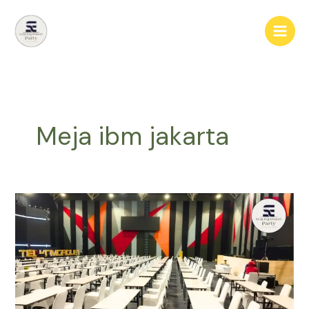
Lewati
ke
konten
Meja ibm jakarta