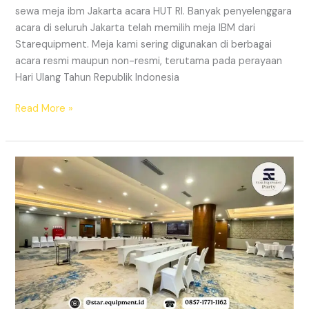
sewa meja ibm Jakarta acara HUT RI. Banyak penyelenggara
acara di seluruh Jakarta telah memilih meja IBM dari
Starequipment. Meja kami sering digunakan di berbagai
acara resmi maupun non-resmi, terutama pada perayaan
Hari Ulang Tahun Republik Indonesia
SEWA
Read More »
MEJA
IBM
JAKARTA
ACARA
HUT
RI