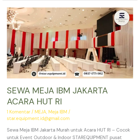
IBM
BEKASI
SEWA MEJA IBM JAKARTA
ACARA HUT RI
1 Komentar
/
MEJA
,
Meja IBM
/
star.equipment.id@gmail.com
Sewa Meja IBM Jakarta Murah untuk Acara HUT RI – Cocok
untuk Event Outdoor & Indoor STAREQUIPMENT pusat