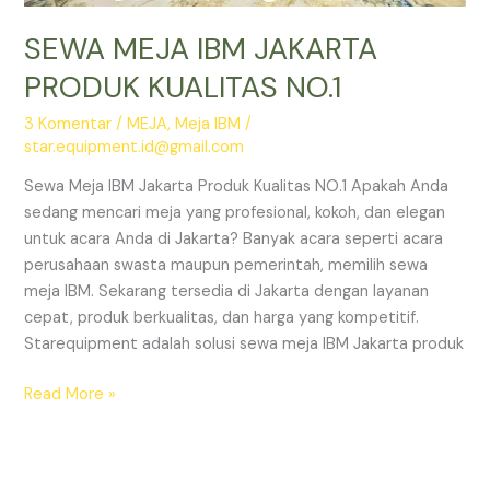
SEWA MEJA IBM JAKARTA
PRODUK KUALITAS NO.1
3 Komentar
/
MEJA
,
Meja IBM
/
star.equipment.id@gmail.com
Sewa Meja IBM Jakarta Produk Kualitas NO.1 Apakah Anda
sedang mencari meja yang profesional, kokoh, dan elegan
untuk acara Anda di Jakarta? Banyak acara seperti acara
perusahaan swasta maupun pemerintah, memilih sewa
meja IBM. Sekarang tersedia di Jakarta dengan layanan
cepat, produk berkualitas, dan harga yang kompetitif.
Starequipment adalah solusi sewa meja IBM Jakarta produk
SEWA
Read More »
MEJA
IBM
JAKARTA