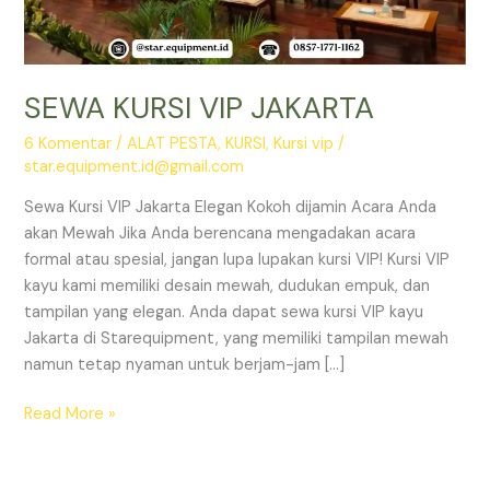
SEWA KURSI VIP JAKARTA
6 Komentar
/
ALAT PESTA
,
KURSI
,
Kursi vip
/
star.equipment.id@gmail.com
Sewa Kursi VIP Jakarta Elegan Kokoh dijamin Acara Anda
akan Mewah Jika Anda berencana mengadakan acara
formal atau spesial, jangan lupa lupakan kursi VIP! Kursi VIP
kayu kami memiliki desain mewah, dudukan empuk, dan
tampilan yang elegan. Anda dapat sewa kursi VIP kayu
Jakarta di Starequipment, yang memiliki tampilan mewah
namun tetap nyaman untuk berjam-jam […]
SEWA
Read More »
KURSI
VIP