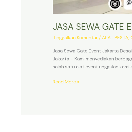
JASA SEWA GATE 
Tinggalkan Komentar
/
ALAT PESTA
,
Jasa Sewa Gate Event Jakarta Desa
Jakarta – Kami menyediakan berbagai
salah satu alat event unggulan kami 
JASA
Read More »
SEWA
GATE
EVENT
JAKARTA