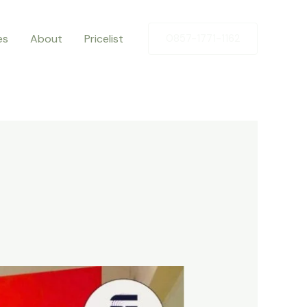
es
About
Pricelist
0857-1771-1162