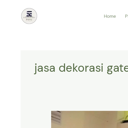
Lewati
ke
Home
P
konten
jasa dekorasi gat