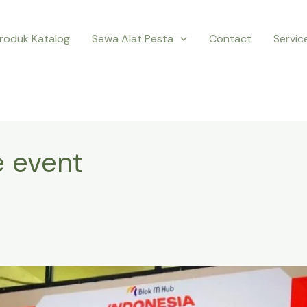
roduk Katalog
Sewa Alat Pesta
Contact
Servic
e event