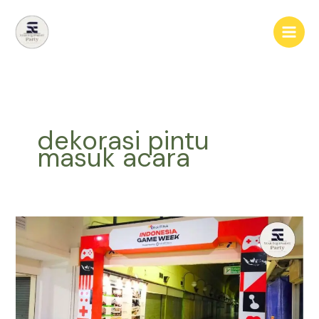
Lewati
ke
konten
dekorasi pintu
masuk acara