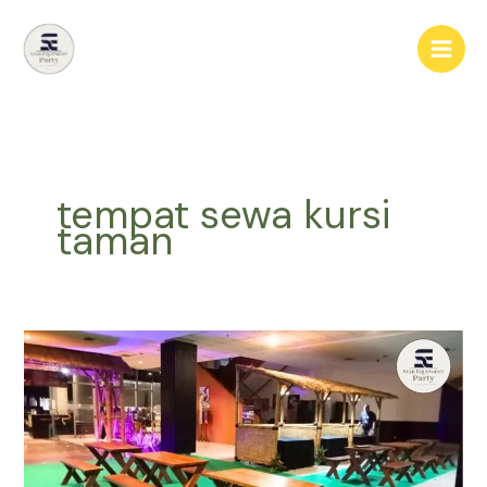
Lewati
ke
konten
tempat sewa kursi
taman