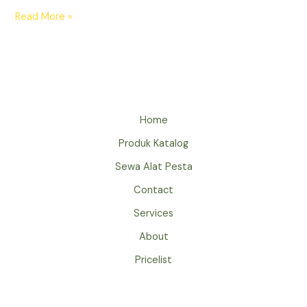
SEWA
Read More »
MEJA
KURSI
TAMAN
JAKARTA
UNTUK
OUTDOOR
Home
YANG
Produk Katalog
ELEGAN
&
Sewa Alat Pesta
NYAMAN
Contact
Services
About
Pricelist