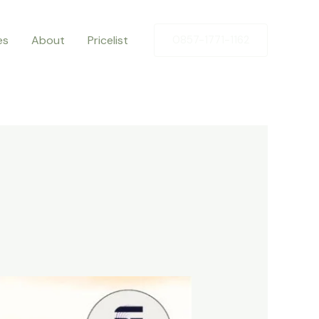
es
About
Pricelist
0857-1771-1162