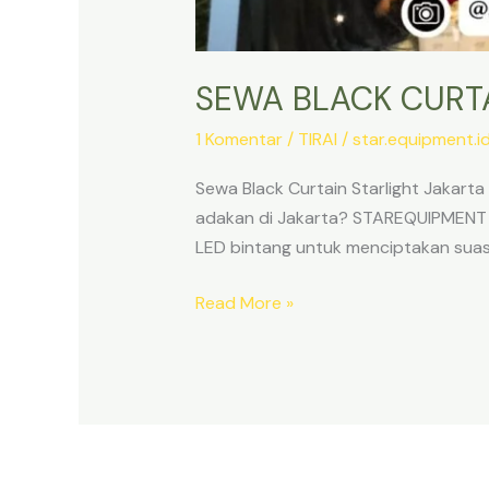
SEWA BLACK CURTA
1 Komentar
/
TIRAI
/
star.equipment.
Sewa Black Curtain Starlight Jakart
adakan di Jakarta? STAREQUIPMENT me
LED bintang untuk menciptakan suasa
SEWA
Read More »
BLACK
CURTAIN
STARLIGHT
JAKARTA