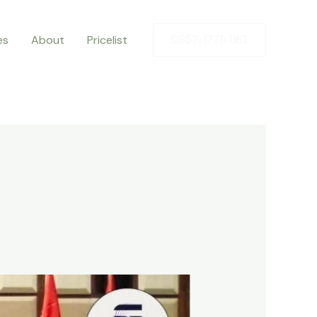
es
About
Pricelist
0857-1771-1162