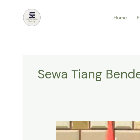
Lewati
ke
Home
P
konten
Sewa Tiang Bend