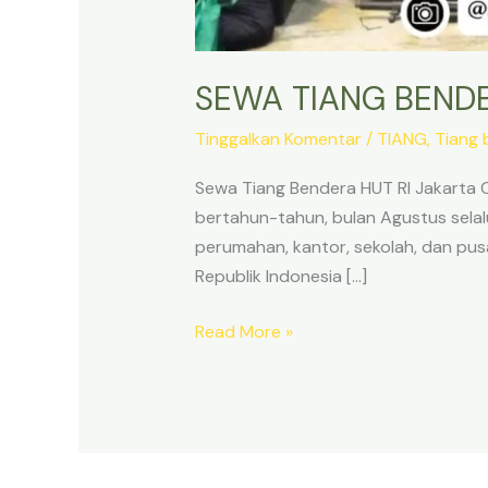
SEWA TIANG BENDE
Tinggalkan Komentar
/
TIANG
,
Tiang 
Sewa Tiang Bendera HUT RI Jakart
bertahun-tahun, bulan Agustus selalu
perumahan, kantor, sekolah, dan pus
Republik Indonesia […]
SEWA
Read More »
TIANG
BENDERA
HUT
RI
JAKARTA