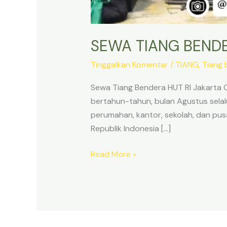
SEWA TIANG BENDE
Tinggalkan Komentar
/
TIANG
,
Tiang 
Sewa Tiang Bendera HUT RI Jakart
bertahun-tahun, bulan Agustus selalu
perumahan, kantor, sekolah, dan pus
Republik Indonesia […]
SEWA
Read More »
TIANG
BENDERA
HUT
RI
JAKARTA