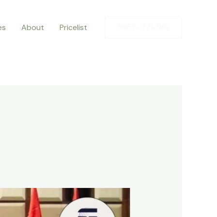
es
About
Pricelist
0857-1771-1162