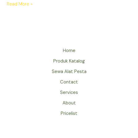
SEWA
Read More »
TIANG
BENDERA
HUT
RI
JAKARTA
Home
Produk Katalog
Sewa Alat Pesta
Contact
Services
About
Pricelist